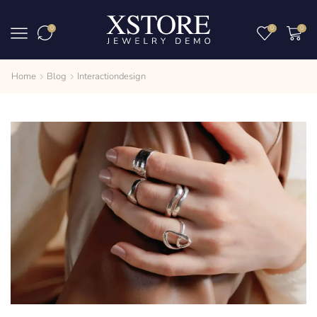
0
0
0
Home
Blog
Interactiondesign