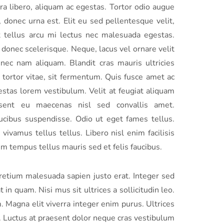
ra libero, aliquam ac egestas. Tortor odio augue
 donec urna est. Elit eu sed pellentesque velit,
Ut tellus arcu mi lectus nec malesuada egestas.
donec scelerisque. Neque, lacus vel ornare velit
nec nam aliquam. Blandit cras mauris ultricies
s tortor vitae, sit fermentum. Quis fusce amet ac
estas lorem vestibulum. Velit at feugiat aliquam
sent eu maecenas nisl sed convallis amet.
ucibus suspendisse. Odio ut eget fames tellus.
vivamus tellus tellus. Libero nisl enim facilisis
m tempus tellus mauris sed et felis faucibus.
 pretium malesuada sapien justo erat. Integer sed
 in quam. Nisi mus sit ultrices a sollicitudin leo.
m. Magna elit viverra integer enim purus. Ultrices
. Luctus at praesent dolor neque cras vestibulum