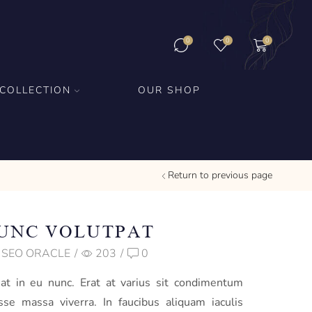
0
0
0
COLLECTION
OUR SHOP
Return to previous page
NUNC VOLUTPAT
SEO ORACLE
/
203
/
0
at in eu nunc. Erat at varius sit condimentum
sse massa viverra. In faucibus aliquam iaculis