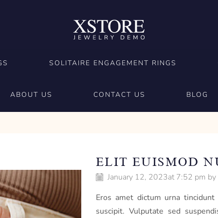
GS
SOLITAIRE ENGAGEMENT RINGS
ABOUT US
CONTACT US
BLOG
ELIT EUISMOD 
January 12, 2023
at 7:52 pm by
Eros amet dictum urna tincidunt 
suscipit. Vulputate sed suspendi