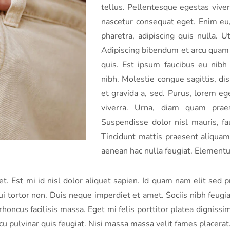
tellus. Pellentesque egestas viver
nascetur consequat eget. Enim eu,
pharetra, adipiscing quis nulla. 
Adipiscing bibendum et arcu quam 
quis. Est ipsum faucibus eu nibh 
nibh. Molestie congue sagittis, di
et gravida a, sed. Purus, lorem eg
viverra. Urna, diam quam prae
Suspendisse dolor nisl mauris, fa
Tincidunt mattis praesent aliquam 
aenean hac nulla feugiat. Elementu
met. Est mi id nisl dolor aliquet sapien. Id quam nam elit sed
ui tortor non. Duis neque imperdiet et amet. Sociis nibh feugiat
honcus facilisis massa. Eget mi felis porttitor platea dignissi
 pulvinar quis feugiat. Nisi massa massa velit fames placerat